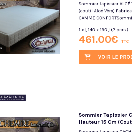
Sommier tapissier ALOÉ 
(coutil Aloé Véra) Fabric
GAMME CONFORTSommier 
1 x [ 140 x 190 ] (2 pers.)
461.00
€
TTC
VOIR LE PRO
Sommier Tapissier C
Hauteur 15 Cm (cout
Sommier tapissier CACHE