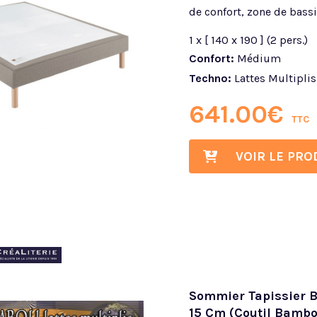
de confort, zone de bassi
1 x [ 140 x 190 ] (2 pers.)
Confort:
Médium
Techno:
Lattes Multiplis
641.00
€
TTC
VOIR LE PRO
Sommier Tapissier B
15 Cm (coutil Bambo