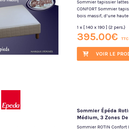
Sommier tapissier latte
CONFORT Sommier tapiss
bois massif, d’une hauteu
1 x [ 140 x 190 ] (2 pers.)
395.00
€
TTC
VOIR LE PRO
Sommier Épéda Rotin
Médium, 3 Zones De 
Sommier ROTIN Confort M