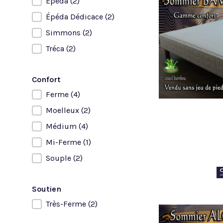
Épéda
(2)
Épéda Dédicace
(2)
Simmons
(2)
Tréca
(2)
Confort
Ferme
(4)
Confort
Moelleux
(2)
Médium
(4)
Mi-Ferme
(1)
Souple
(2)
Soutien
Très-Ferme
(2)
Soutien