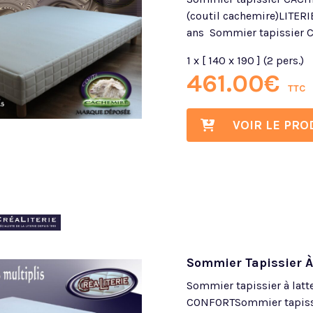
(coutil cachemire)LITE
ans Sommier tapissier C
1 x [ 140 x 190 ] (2 pers.)
461.00
€
TTC
VOIR LE PRO
Sommier Tapissier À
Sommier tapissier à lat
CONFORTSommier tapissie