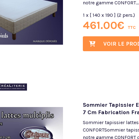
notre gamme CONFORT...
1 x [ 140 x 190 ] (2 pers.)
461.00
€
TTC
VOIR LE PRO
Sommier Tapissier Ex
7 Cm Fabrication Fr
Sommier tapissier latte
CONFORTSommier tapissie
notre gamme CONFORT d’