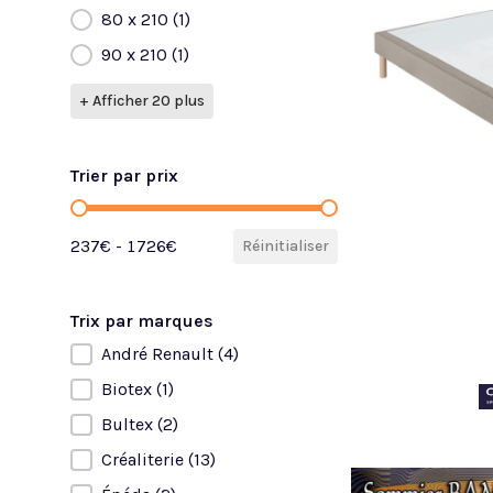
80 x 210
(1)
90 x 210
(1)
+ Afficher 20 plus
Trier par prix
Trier par prix
237€ - 1726€
Réinitialiser
Trix par marques
André Renault
(4)
Trix par marques
Biotex
(1)
Bultex
(2)
Créaliterie
(13)