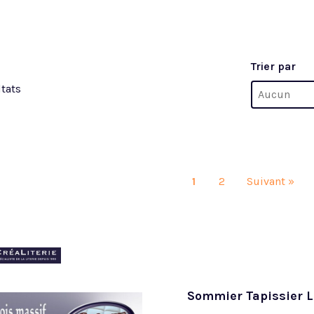
Trier par
Trier par
ltats
Trier par
Trier par
1
2
Suivant »
Sommier Tapissier L