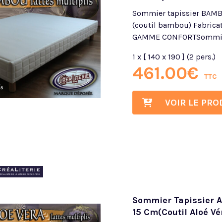
Sommier tapissier BAMBO
(coutil bambou) Fabricat
GAMME CONFORTSommier 
1 x [ 140 x 190 ] (2 pers.)
461.00
€
TTC
VOIR LE PRO
Sommier Tapissier Al
15 Cm(Coutil Aloé Vé