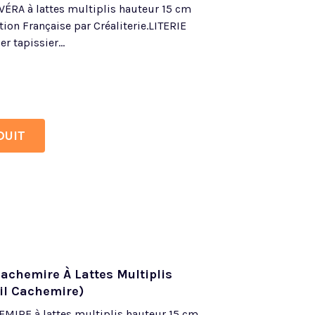
VÉRA à lattes multiplis hauteur 15 cm
ation Française par Créaliterie.LITERIE
tapissier...
DUIT
achemire À Lattes Multiplis
il Cachemire)
MIRE à lattes multiplis hauteur 15 cm