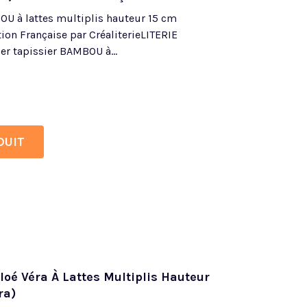
U à lattes multiplis hauteur 15 cm
ion Française par CréaliterieLITERIE
tapissier BAMBOU à...
DUIT
oé Véra À Lattes Multiplis Hauteur
ra)