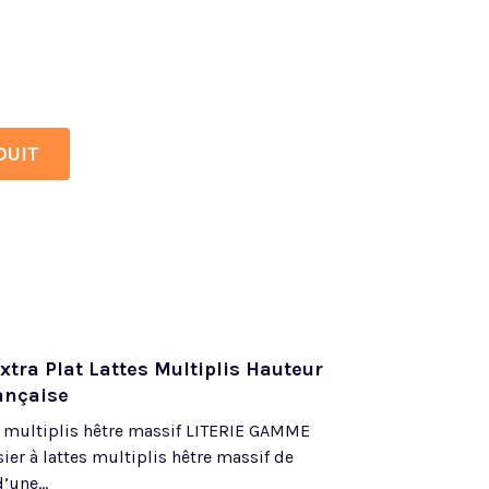
DUIT
tra Plat Lattes Multiplis Hauteur
ançaise
s multiplis hêtre massif LITERIE GAMME
r à lattes multiplis hêtre massif de
une...