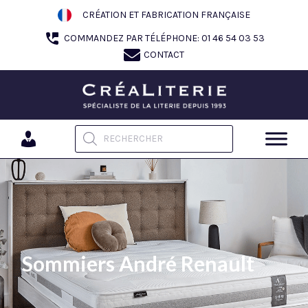
Aller
CRÉATION ET FABRICATION FRANÇAISE
au
COMMANDEZ PAR TÉLÉPHONE: 01 46 54 03 53
contenu
CONTACT
Recherche de produits
Sommiers André Renault