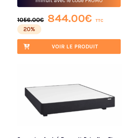
minuit avec le code PROMO
844.00
€
1056.00
€
TTC
20%
VOIR LE PRODUIT