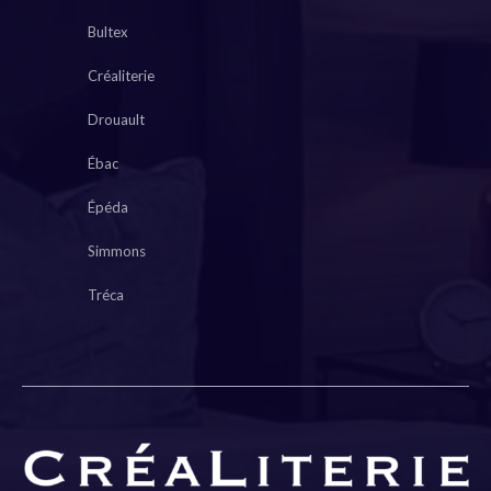
Bultex
Créaliterie
Drouault
Ébac
Épéda
Simmons
Tréca