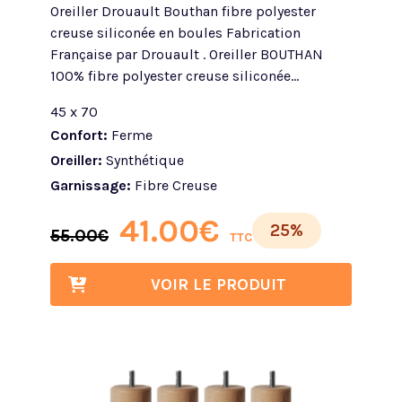
Oreiller Drouault Bouthan fibre polyester
creuse siliconée en boules Fabrication
Française par Drouault . Oreiller BOUTHAN
100% fibre polyester creuse siliconée...
45 x 70
Confort:
Ferme
Oreiller:
Synthétique
Garnissage:
Fibre Creuse
41.00
€
25%
55.00
€
TTC
VOIR LE PRODUIT