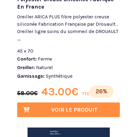
En France
Oreiller ARICA PLUS fibre polyester creuse
siliconée Fabrication Française par Drouault .
Oreiller ligne soins du sommeil de DROUAULT
....
45 x 70
Confort:
Ferme
Oreiller:
Naturel
Garnissage:
Synthétique
43.00
€
26%
58.00
€
TTC
VOIR LE PRODUIT