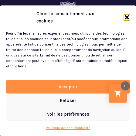
Gérer le consentement aux
SATISFAIT OU
cookies
REMBOURSÉ
Pour offrir les meilleures expériences, nous utilisons des technologies
telles que les cookies pour stocker et/ou accéder aux informations des
appareils. Le fait de consentir à ces technologies nous permettra de
traiter des données telles que le comportement de navigation ou les ID
FACILITÉ DE
uniques sur ce site. Le fait de ne pas consentir ou de retirer son
PAIEMENT
consentement peut avoir un effet négatif sur certaines caractéristiques
et fonctions.
0
Accepter
NOS MATELAS
Refuser
Matelas Ressorts
Matelas Haute Densité
Voir les préférences
Article ajouté au panier
Paiement
Matelas Haute Résilience
0 Produit -
0.00
€
Politique de confidentialité