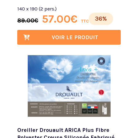
140 x 190 (2 pers.)
57.00
€
36%
89.00
€
TTC
VOIR LE PRODUIT
Oreiller Drouault ARICA Plus Fibre
Polyester Creuse Siliconée Fabriqué