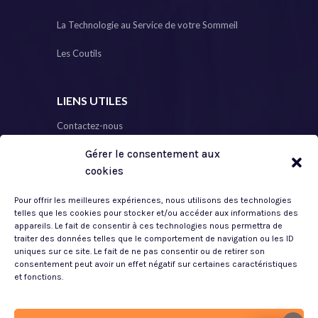
La Technologie au Service de votre Sommeil
Les Coutils
LIENS UTILES
Contactez-nous
Gérer le consentement aux
Plan de Site
cookies
Mon Compte
Pour offrir les meilleures expériences, nous utilisons des technologies
Mentions Légales
telles que les cookies pour stocker et/ou accéder aux informations des
appareils. Le fait de consentir à ces technologies nous permettra de
traiter des données telles que le comportement de navigation ou les ID
Politique de Confidentialité
uniques sur ce site. Le fait de ne pas consentir ou de retirer son
consentement peut avoir un effet négatif sur certaines caractéristiques
CGV
et fonctions.