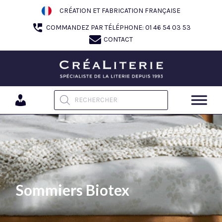
Aller
CRÉATION ET FABRICATION FRANÇAISE
au
COMMANDEZ PAR TÉLÉPHONE: 01 46 54 03 53
contenu
CONTACT
Recherche de produits
Sommiers Biotex