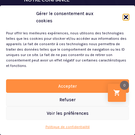
Qui Sommes Nous ?
Gérer le consentement aux
cookies
Nos Services
Pour offrir les meilleures expériences, nous utilisons des technologies
Guide du Sommeil
telles que les cookies pour stocker et/ou accéder aux informations des
appareils. Le fait de consentir à ces technologies nous permettra de
La Technologie au Service de votre Sommeil
traiter des données telles que le comportement de navigation ou les ID
uniques sur ce site. Le fait de ne pas consentir ou de retirer son
Les Coutils
consentement peut avoir un effet négatif sur certaines caractéristiques
et fonctions.
LIENS UTILES
0
Accepter
Contactez-nous
Refuser
Plan de Site
Voir les préférences
Mon Compte
Article ajouté au panier
Paiement
Mentions Légales
0 Produit -
0.00
€
Politique de confidentialité