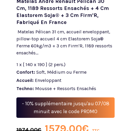
Matelas André Renault Pélican 30
Cm, 1189 Ressorts Ensachés + 4 Cm
Elastorem Soja® + 3 Cm Firm’R,
Fabriqué En France
Matelas Pélican 31 cm, accueil enveloppant,
pillow-top accueil 4 cm Elastorem Soja®
Ferme 60kg/m3 + 3 cm Firm’R, 1189 ressorts
ensachés...
1 x [ 140 x 190 ] (2 pers.)
Confort:
Soft, Médium ou Ferme
Accueil:
Enveloppant
Techno:
Mousse + Ressorts Ensachés
- 10% supplémentaire jusqu'au 07/08
minuit avec le code PROMO
1579.00
€
1974.00
€
TTC