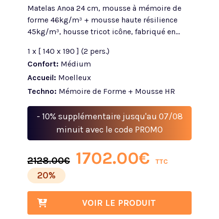
Matelas Anoa 24 cm, mousse à mémoire de
forme 46kg/m³ + mousse haute résilience
45kg/m³, housse tricot icône, fabriqué en...
1 x [ 140 x 190 ] (2 pers.)
Confort:
Médium
Accueil:
Moelleux
Techno:
Mémoire de Forme + Mousse HR
- 10% supplémentaire jusqu'au 07/08
minuit avec le code PROMO
1702.00
€
2128.00
€
TTC
20%
VOIR LE PRODUIT