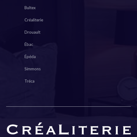
Bultex
Créaliterie
Drouault
Ébac
Épéda
Simmons
Tréca