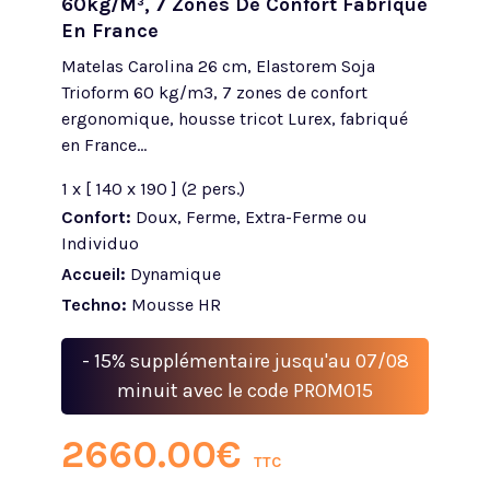
60kg/m³, 7 Zones De Confort Fabriqué
En France
Matelas Carolina 26 cm, Elastorem Soja
Trioform 60 kg/m3, 7 zones de confort
ergonomique, housse tricot Lurex, fabriqué
en France...
1 x [ 140 x 190 ] (2 pers.)
Confort:
Doux, Ferme, Extra-Ferme ou
Individuo
Accueil:
Dynamique
Techno:
Mousse HR
- 15% supplémentaire jusqu'au 07/08
minuit avec le code PROMO15
2660.00
€
TTC