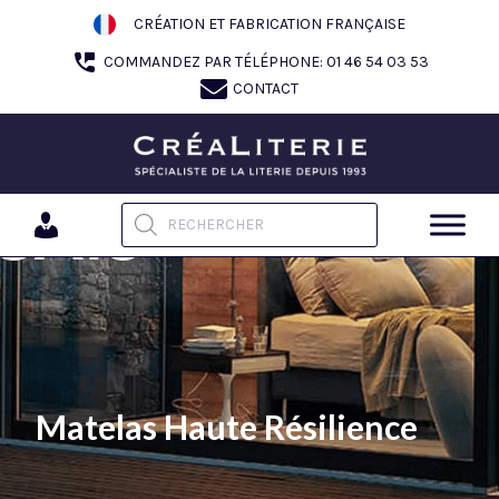
Aller
CRÉATION ET FABRICATION FRANÇAISE
au
COMMANDEZ PAR TÉLÉPHONE: 01 46 54 03 53
contenu
CONTACT
Recherche de produits
Matelas Haute Résilience