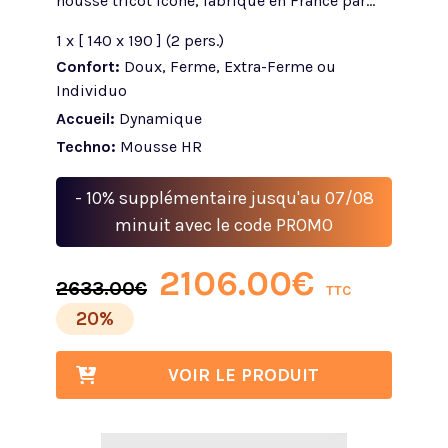
housse tricot icône, fabriqué en France par...
1 x [ 140 x 190 ] (2 pers.)
Confort:
Doux, Ferme, Extra-Ferme ou
Individuo
Accueil:
Dynamique
Techno:
Mousse HR
- 10% supplémentaire jusqu'au 07/08
minuit avec le code PROMO
2106.00
€
2633.00
€
TTC
20%
VOIR LE PRODUIT