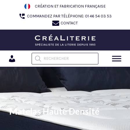
Aller
CRÉATION ET FABRICATION FRANÇAISE
au
COMMANDEZ PAR TÉLÉPHONE: 01 46 54 03 53
contenu
CONTACT
Recherche de produits
Matelas Haute Densité