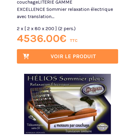
couchageLITERIE GAMME
EXCELLENCE Sommier relaxation électrique
avec translation...
2 x [ 2 x 80 x 200 ] (2 pers.)
4536.00
€
TTC
VOIR LE PRODUIT