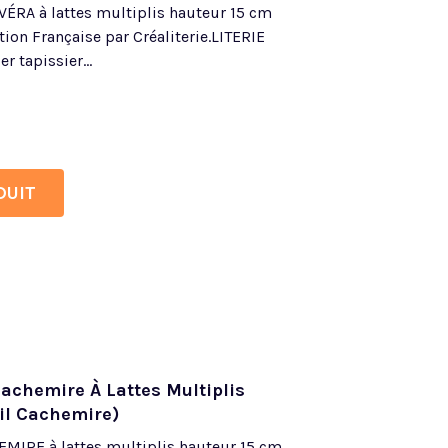
VÉRA à lattes multiplis hauteur 15 cm
ation Française par Créaliterie.LITERIE
tapissier...
DUIT
achemire À Lattes Multiplis
il Cachemire)
MIRE à lattes multiplis hauteur 15 cm