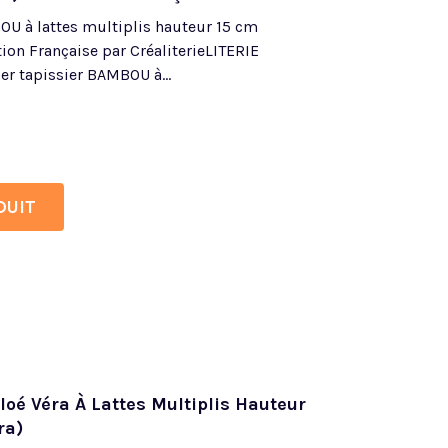
U à lattes multiplis hauteur 15 cm
ion Française par CréaliterieLITERIE
tapissier BAMBOU à...
DUIT
oé Véra À Lattes Multiplis Hauteur
ra)