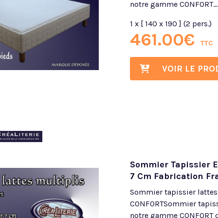
notre gamme CONFORT...
1 x [ 140 x 190 ] (2 pers.)
461.00
€
TTC
VOIR LE PRO
Sommier Tapissier Ex
7 Cm Fabrication Fr
Sommier tapissier latte
CONFORTSommier tapissie
notre gamme CONFORT d’