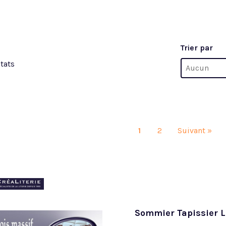
Trier par
Trier par
ltats
Trier par
Trier par
1
2
Suivant »
Sommier Tapissier L