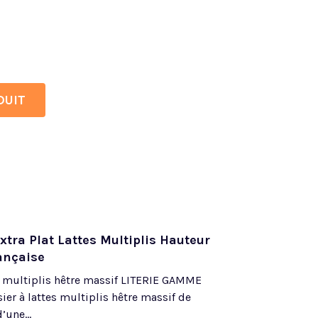
DUIT
tra Plat Lattes Multiplis Hauteur
ançaise
s multiplis hêtre massif LITERIE GAMME
r à lattes multiplis hêtre massif de
une...