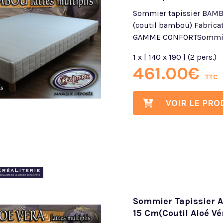
Sommier tapissier BAMBO
(coutil bambou) Fabricat
GAMME CONFORTSommier 
1 x [ 140 x 190 ] (2 pers.)
461.00
€
TTC
VOIR LE PRO
Sommier Tapissier Al
15 Cm(Coutil Aloé Vé