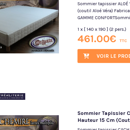
Sommier tapissier ALOÉ 
(coutil Aloé Véra) Fabric
GAMME CONFORTSommier 
1 x [ 140 x 190 ] (2 pers.)
461.00
€
TTC
VOIR LE PRO
Sommier Tapissier C
Hauteur 15 Cm (cout
Sommier tapissier CACHE