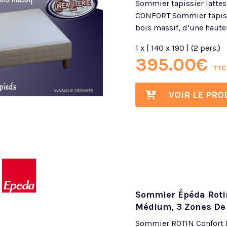
Sommier tapissier latte
CONFORT Sommier tapiss
bois massif, d’une hauteu
1 x [ 140 x 190 ] (2 pers.)
395.00
€
TTC
VOIR LE PRO
Sommier Épéda Rotin
Médium, 3 Zones De 
Sommier ROTIN Confort M