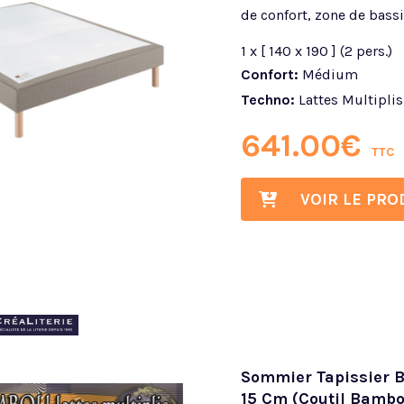
de confort, zone de bassi
1 x [ 140 x 190 ] (2 pers.)
Confort:
Médium
Techno:
Lattes Multiplis
641.00
€
TTC
VOIR LE PRO
Sommier Tapissier B
15 Cm (coutil Bambo