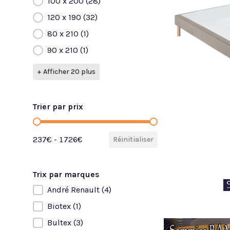
100 x 200
(28)
120 x 190
(32)
80 x 210
(1)
90 x 210
(1)
+ Afficher 20 plus
Trier par prix
Trier par prix
237€ - 1726€
Réinitialiser
Trix par marques
André Renault
(4)
Trix par marques
Biotex
(1)
Bultex
(3)