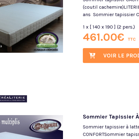
(coutil cachemire)LITE
ans Sommier tapissier C
1 x [ 140 x 190 ] (2 pers.)
461.00
€
TTC
VOIR LE PRO
Sommier Tapissier À
Sommier tapissier à lat
CONFORTSommier tapissie