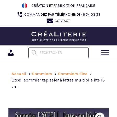
Aller
CRÉATION ET FABRICATION FRANÇAISE
au
COMMANDEZ PAR TÉLÉPHONE: 01 46 54 03 53
contenu
CONTACT
Recherche de produits
Accueil
Sommiers
Sommiers Fixe
Excell sommier tapissier à lattes multiplis hte 15
cm