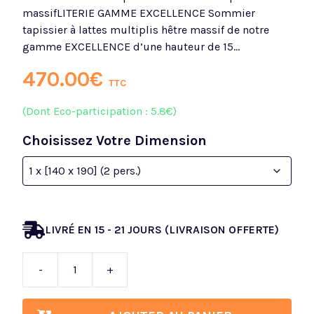
massifLITERIE GAMME EXCELLENCE Sommier
tapissier à lattes multiplis hêtre massif de notre
gamme EXCELLENCE d’une hauteur de 15…
470.00
€
TTC
(Dont Eco-participation :
5.8€)
Choisissez Votre
Dimension
LIVRÉ EN 15 - 21 JOURS (LIVRAISON OFFERTE)
-
+
quantité
de
Excell