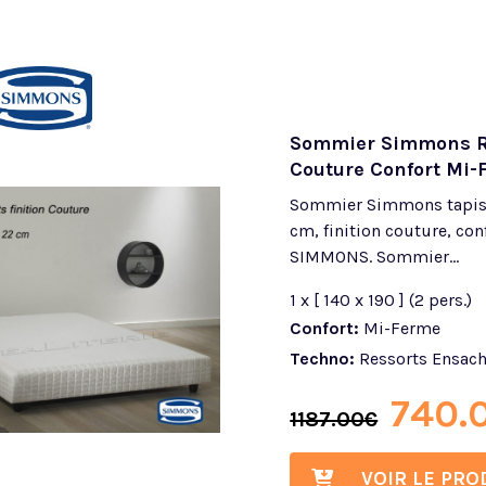
Sommier Simmons Re
Couture Confort Mi-
Sommier Simmons tapiss
cm, finition couture, co
SIMMONS. Sommier...
1 x [ 140 x 190 ] (2 pers.)
Confort:
Mi-Ferme
Techno:
Ressorts Ensac
740.
1187.00
€
VOIR LE PRO