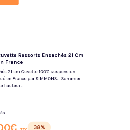
vette Ressorts Ensachés 21 Cm
En France
hés 21 cm Cuvette 100% suspension
iqué en France par SIMMONS. Sommier
e hauteur...
hés
00
€
38%
TTC