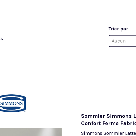
Trier par
Trier par
ts
Trier par
Trier par
Sommier Simmons La
Confort Ferme Fabri
Simmons Sommier Lattes 