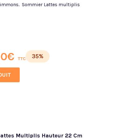
Simmons. Sommier Lattes multiplis
00
€
35%
TTC
DUIT
ttes Multiplis Hauteur 22 Cm