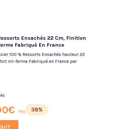
ssorts Ensachés 22 Cm, Finition
Ferme Fabriqué En France
ier 100 % Ressorts Ensachés hauteur 22
nfort mi-ferme Fabriqué en France par
hés
00
€
38%
TTC
DUIT