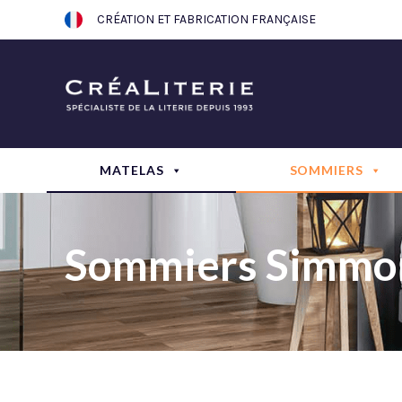
Aller
CRÉATION ET FABRICATION FRANÇAISE
au
contenu
MATELAS
SOMMIERS
Sommiers Simmo