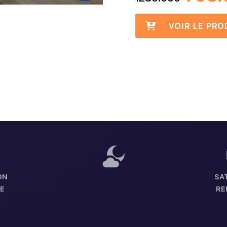
VOIR LE PRO
ON
SAT
E
RE