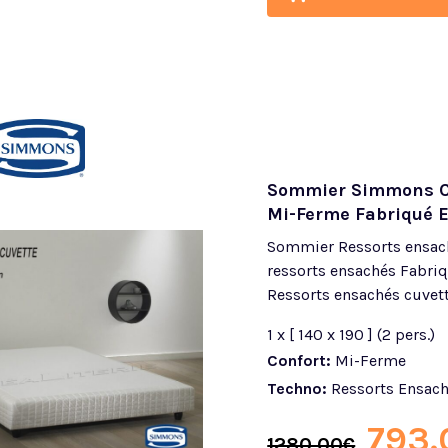
Sommier Simmons Cu
Mi-Ferme Fabriqué 
Sommier Ressorts ensac
ressorts ensachés Fabr
Ressorts ensachés cuvett
1 x [ 140 x 190 ] (2 pers.)
Confort:
Mi-Ferme
Techno:
Ressorts Ensac
793.
1280.00
€