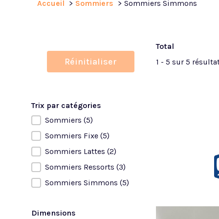
Accueil
Sommiers
Sommiers Simmons
Total
Réinitialiser
1 - 5 sur 5 résulta
Trix par catégories
Sommiers
(5)
Trix par catégories
Sommiers Fixe
(5)
Sommiers Lattes
(2)
Sommiers Ressorts
(3)
Sommiers Simmons
(5)
Dimensions