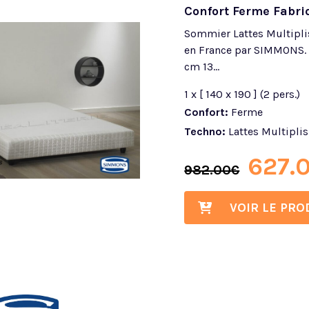
Confort Ferme Fabri
Sommier Lattes Multipli
en France par SIMMONS.
cm 13...
1 x [ 140 x 190 ] (2 pers.)
Confort:
Ferme
Techno:
Lattes Multiplis
627.
982.00
€
VOIR LE PRO