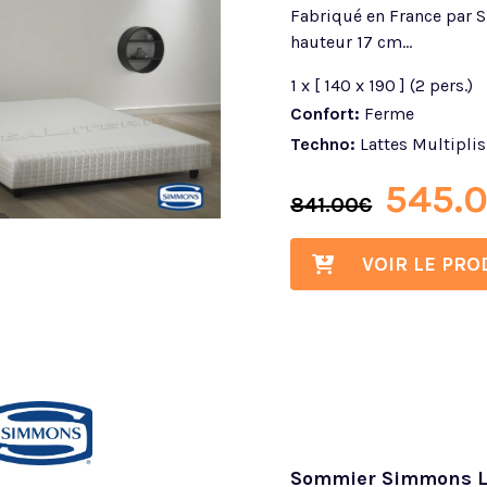
Fabriqué en France par 
hauteur 17 cm...
1 x [ 140 x 190 ] (2 pers.)
Confort:
Ferme
Techno:
Lattes Multiplis
545.
841.00
€
VOIR LE PRO
Sommier Simmons La