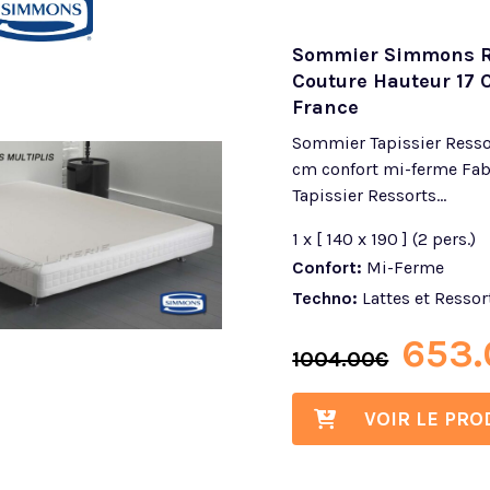
Sommier Simmons Re
Couture Hauteur 17 
France
Sommier Tapissier Resso
cm confort mi-ferme Fa
Tapissier Ressorts...
1 x [ 140 x 190 ] (2 pers.)
Confort:
Mi-Ferme
Techno:
Lattes et Ressor
653.
1004.00
€
VOIR LE PRO