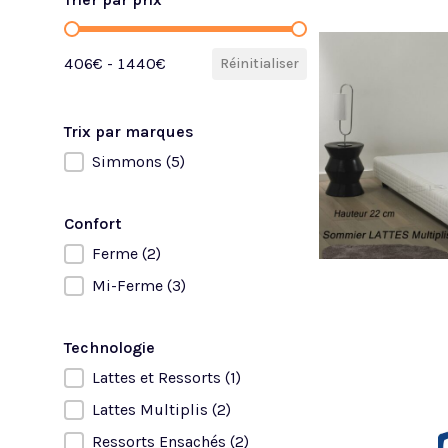
Trier par prix
406€ - 1440€
Réinitialiser
Trix par marques
Simmons
(5)
Trix par marques
Confort
Ferme
(2)
Confort
Mi-Ferme
(3)
Technologie
Lattes et Ressorts
(1)
Technologie
Lattes Multiplis
(2)
Ressorts Ensachés
(2)