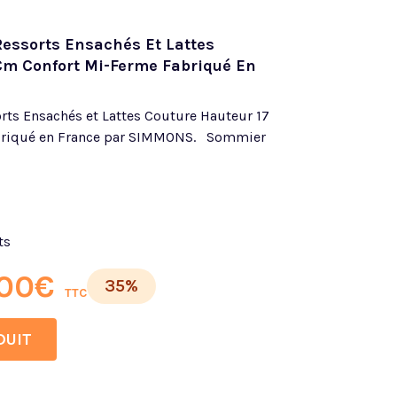
ssorts Ensachés Et Lattes
Cm Confort Mi-Ferme Fabriqué En
rts Ensachés et Lattes Couture Hauteur 17
briqué en France par SIMMONS. Sommier
ts
00
€
35%
TTC
DUIT