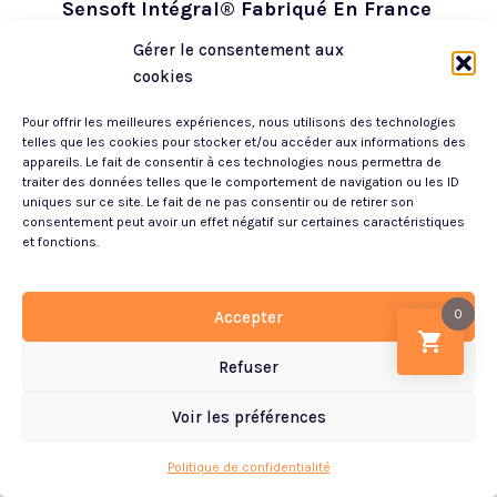
Sensoft Intégral® Fabriqué En France
Matelas BORÉALE Accueil Enveloppant 713
Gérer le consentement aux
Ressorts Ensachés Sensoft Intégral® Fabriqué
cookies
en France par SIMMONS. Matelas BORÉALE
713 Ressorts Ensachés Sensoft Intégral®...
Pour offrir les meilleures expériences, nous utilisons des technologies
telles que les cookies pour stocker et/ou accéder aux informations des
appareils. Le fait de consentir à ces technologies nous permettra de
1 x [ 140 x 190 ] (2 pers.)
traiter des données telles que le comportement de navigation ou les ID
Confort:
Ferme
uniques sur ce site. Le fait de ne pas consentir ou de retirer son
consentement peut avoir un effet négatif sur certaines caractéristiques
Accueil:
Enveloppant
et fonctions.
Techno:
Ressorts Ensachés
1159.00
€
0
Accepter
1657.00
€
TTC
30%
Refuser
VOIR LE PRODUIT
Voir les préférences
Article ajouté au panier
Paiement
0 Produit -
0.00
€
Politique de confidentialité