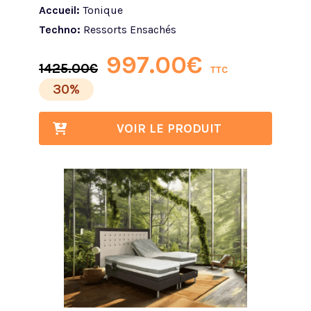
Accueil:
Tonique
Techno:
Ressorts Ensachés
997.00
€
1425.00
€
TTC
30%
VOIR LE PRODUIT