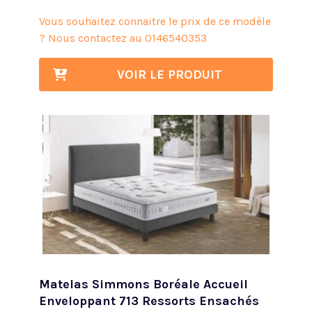
Vous souhaitez connaitre le prix de ce modèle
? Nous contactez au
0146540353
VOIR LE PRODUIT
Matelas Simmons Boréale Accueil
Enveloppant 713 Ressorts Ensachés