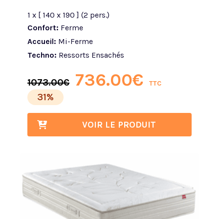
1 x [ 140 x 190 ] (2 pers.)
Confort:
Ferme
Accueil:
Mi-Ferme
Techno:
Ressorts Ensachés
736.00
€
1073.00
€
TTC
31%
VOIR LE PRODUIT