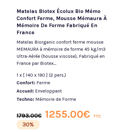
Matelas Biotex Écolux Bio Mémo
Confort Ferme, Mousse Mémaura À
Mémoire De Forme Fabriqué En
France
Matelas Biorganic confort ferme mousse
MEMAURA à mémoire de forme 45 kg/m3
Ultra-Aérée (housse viscose), Fabriqué en
France par Biotex…
1 x [ 140 x 190 ] (2 pers.)
Confort:
Ferme
Accueil:
Enveloppant
Techno:
Mémoire de Forme
1255.00
€
1793.00
€
TTC
30%