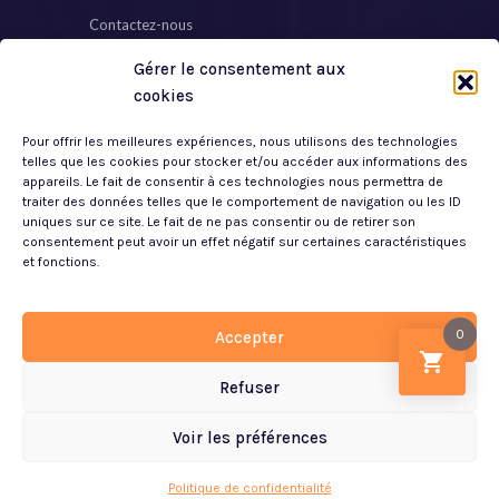
Contactez-nous
Gérer le consentement aux
Plan de Site
cookies
Mon Compte
Vous
Pour offrir les meilleures expériences, nous utilisons des technologies
souhaitez
Mentions Légales
telles que les cookies pour stocker et/ou accéder aux informations des
connaitre le
appareils. Le fait de consentir à ces technologies nous permettra de
prix de ce
traiter des données telles que le comportement de navigation ou les ID
Politique de Confidentialité
uniques sur ce site. Le fait de ne pas consentir ou de retirer son
modèle ?
consentement peut avoir un effet négatif sur certaines caractéristiques
CGV
Nous
et fonctions.
contactez au
0146540353
0
Accepter
Liste des
Refuser
dimensions
© 2023 Créaliterie
disponibles:
Voir les préférences
Politique de confidentialité