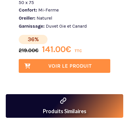
50 x 75
Confort:
Mi-Ferme
Oreiller:
Naturel
Garnissage:
Duvet Oie et Canard
36%
141.00
€
219.00
€
TTC
VOIR LE PRODUIT
Produits Similaires