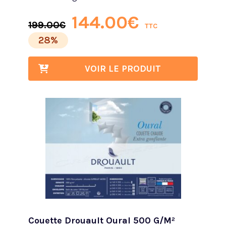
144.00
€
199.00
€
TTC
28%
VOIR LE PRODUIT
Couette Drouault Oural 500 G/m²