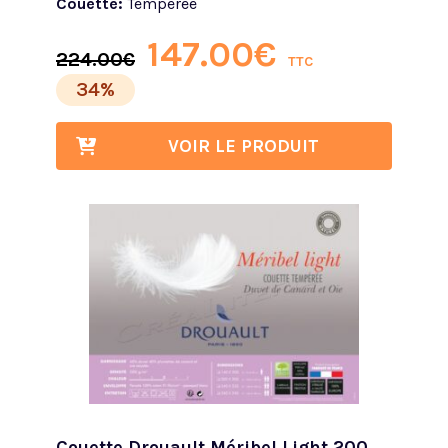
Couette:
Tempérée
147.00
€
224.00
€
TTC
34%
VOIR LE PRODUIT
Couette Drouault Méribel Light 200