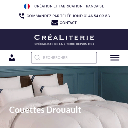
Aller
CRÉATION ET FABRICATION FRANÇAISE
au
COMMANDEZ PAR TÉLÉPHONE: 01 46 54 03 53
contenu
CONTACT
Recherche de produits
Couettes Drouault