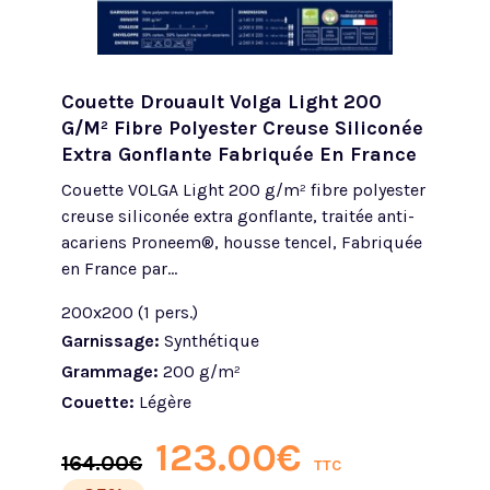
Couette Drouault Volga Light 200
G/m² Fibre Polyester Creuse Siliconée
Extra Gonflante Fabriquée En France
Couette VOLGA Light 200 g/m² fibre polyester
creuse siliconée extra gonflante, traitée anti-
acariens Proneem®, housse tencel, Fabriquée
en France par...
200x200 (1 pers.)
Garnissage:
Synthétique
Grammage:
200 g/m²
Couette:
Légère
123.00
€
164.00
€
TTC