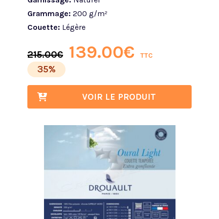
Grammage:
200 g/m²
Couette:
Légère
139.00
€
215.00
€
TTC
35%
VOIR LE PRODUIT