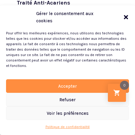
Traité Anti-Acariens
Couette Angeline Protect Total 4 Saisons 200
Gérer le consentement aux
g + 300 g/m², traitée anti-acariens et anti
cookies
punaises fabriquée en France par...
Pour offrir les meilleures expériences, nous utilisons des technologies
140x200 (1 pers.)
telles que les cookies pour stocker et/ou accéder aux informations des
appareils. Le fait de consentir à ces technologies nous permettra de
Garnissage:
Synthétique
traiter des données telles que le comportement de navigation ou les ID
Grammage:
200 + 300 g/m²
uniques sur ce site. Le fait de ne pas consentir ou de retirer son
consentement peut avoir un effet négatif sur certaines caractéristiques
Couette:
Légère, Tempérée, Chaude
et fonctions.
166.00
€
265.00
€
TTC
0
Accepter
37%
Refuser
VOIR LE PRODUIT
Voir les préférences
Article ajouté au panier
Paiement
0 Produit -
0.00
€
Politique de confidentialité