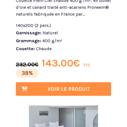
Couette Plein Ciel chaude 400 g /m², en duvet
d’oie et canard traité anti-acariens Proneem®
naturels fabriquée en France par...
140x200 (2 pers.)
Garnissage:
Naturel
Grammage:
400 g/m²
Couette:
Chaude
143.00
€
232.00
€
TTC
38%
VOIR LE PRODUIT