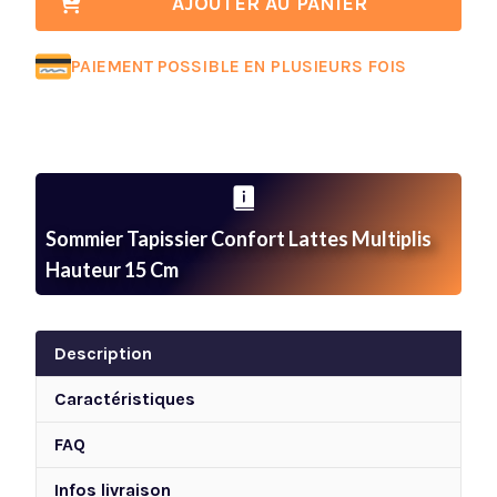
AJOUTER AU PANIER
tapissier
confort
PAIEMENT POSSIBLE EN PLUSIEURS FOIS
lattes
multiplis
hauteur
15
cm
Sommier Tapissier Confort Lattes Multiplis
Hauteur 15 Cm
Description
Caractéristiques
FAQ
Infos livraison