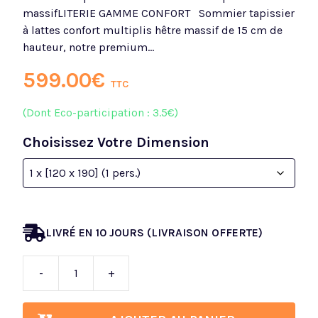
massifLITERIE GAMME CONFORT Sommier tapissier
à lattes confort multiplis hêtre massif de 15 cm de
hauteur, notre premium…
599.00
€
TTC
(Dont Eco-participation :
3.5€)
Choisissez Votre
Dimension
LIVRÉ EN 10 JOURS (LIVRAISON OFFERTE)
-
+
quantité
de
Sommier